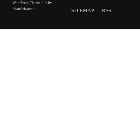
WordPress Theme built by
Shufflehound
.
SITEMAP
RSS