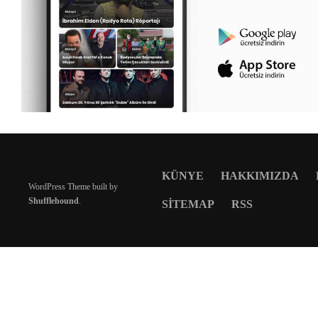
KÜNYE
HAKKIMIZDA
WordPress Theme built by
Shufflehound
.
SITEMAP
RSS