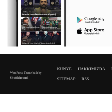
KÜNYE
HAKKIMIZDA
WordPress Theme built by
Shufflehound
.
SITEMAP
RSS