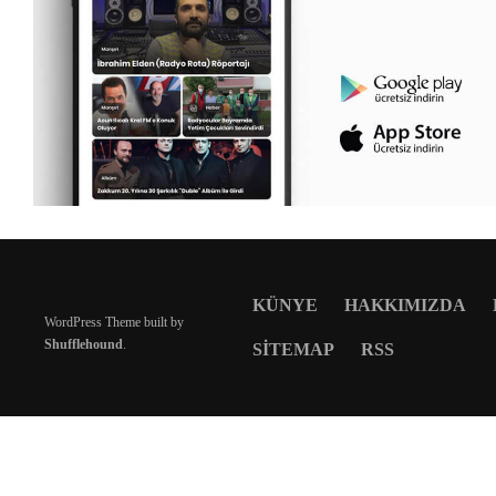
KÜNYE
HAKKIMIZDA
WordPress Theme built by
Shufflehound
.
SITEMAP
RSS