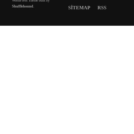
WordPress Theme built by
Shufflehound
.
SITEMAP
RSS