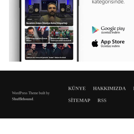
KÜNYE
HAKKIMIZDA
WordPress Theme built by
Shufflehound
.
SITEMAP
RSS