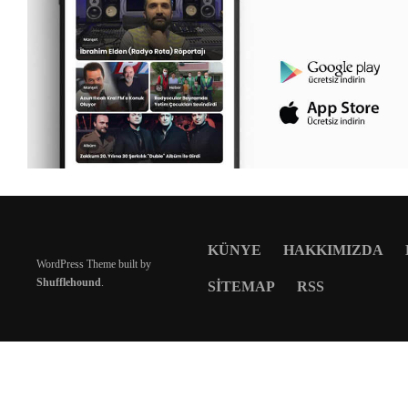
KÜNYE
HAKKIMIZDA
WordPress Theme built by
Shufflehound
.
SITEMAP
RSS