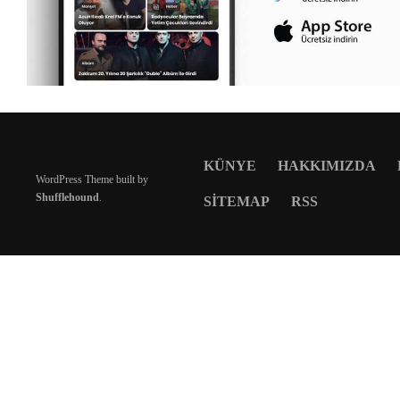
KÜNYE
HAKKIMIZDA
WordPress Theme built by
Shufflehound
.
SITEMAP
RSS