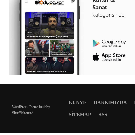
KÜNYE
HAKKIMIZDA
WordPress Theme built by
Shufflehound
.
SITEMAP
RSS