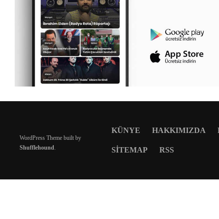
KÜNYE
HAKKIMIZDA
WordPress Theme built by
Shufflehound
.
SITEMAP
RSS