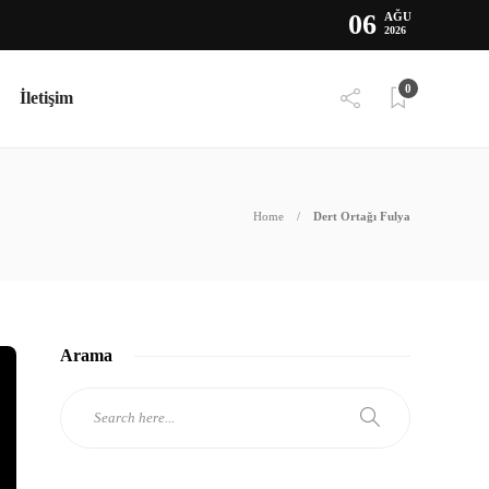
06
AĞU
2026
0
İletişim
Home
Dert Ortağı Fulya
Arama