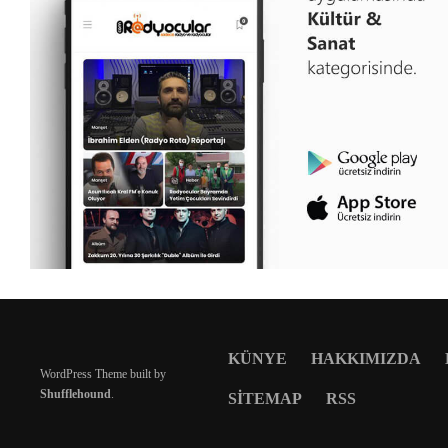
KÜNYE
HAKKIMIZDA
WordPress Theme built by
Shufflehound
.
SITEMAP
RSS