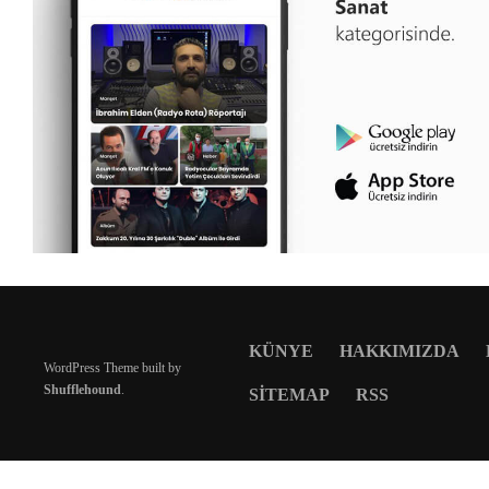
KÜNYE
HAKKIMIZDA
WordPress Theme built by
Shufflehound
.
SITEMAP
RSS