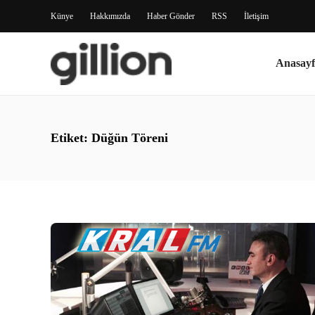
Künye
Hakkımızda
Haber Gönder
RSS
İletişim
Anasayf
Etiket:
Düğün Töreni