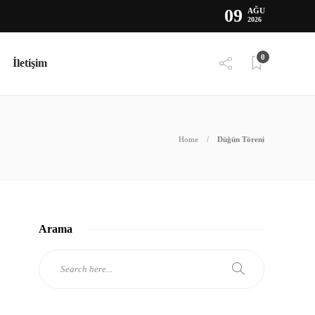
09
AĞU
2026
0
İletişim
Home
Düğün Töreni
Arama