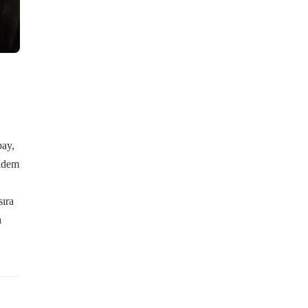
ay,
idem
sıra
a