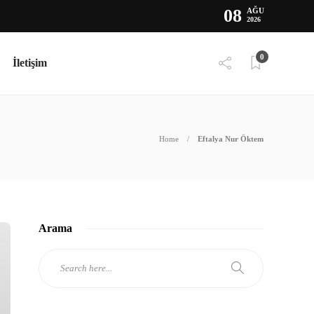
08
AĞU
2026
0
İletişim
Home
Eftalya Nur Öktem
Arama