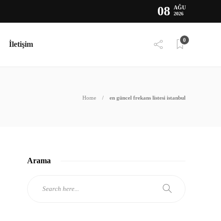
08
AĞU
2026
0
İletişim
Home
en güncel frekans listesi istanbul
Arama