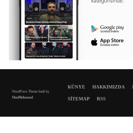
KÜNYE
HAKKIMIZDA
WordPress Theme built by
Shufflehound
.
SITEMAP
RSS