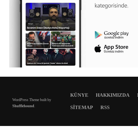
KÜNYE
HAKKIMIZDA
WordPress Theme built by
Shufflehound
.
SITEMAP
RSS