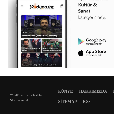
KÜNYE
HAKKIMIZDA
WordPress Theme built by
Shufflehound
.
SITEMAP
RSS