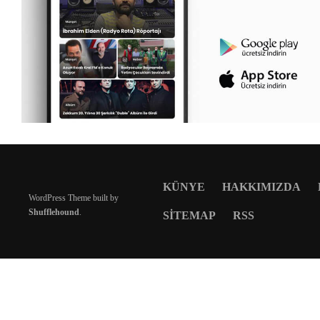
KÜNYE
HAKKIMIZDA
WordPress Theme built by
Shufflehound
.
SITEMAP
RSS