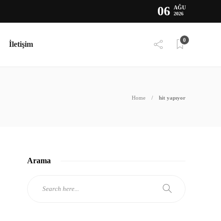
06
AĞU
2026
0
İletişim
Home
hit yapıyor
Arama