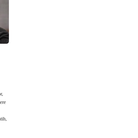
r,
lere
tih,