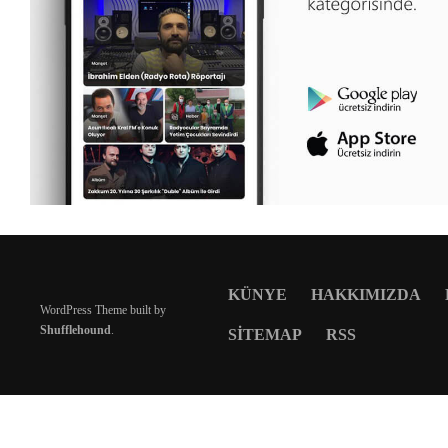
KÜNYE
HAKKIMIZDA
WordPress Theme built by
Shufflehound
.
SITEMAP
RSS