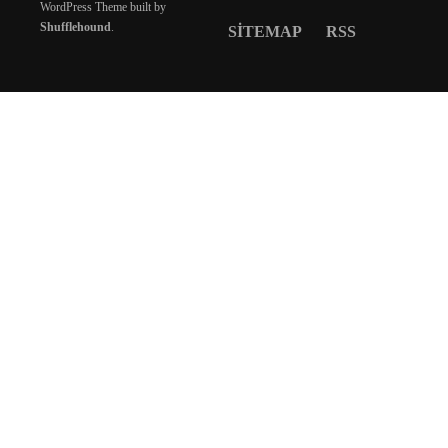
WordPress Theme built by
Shufflehound
.
SITEMAP
RSS