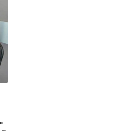
an
’den