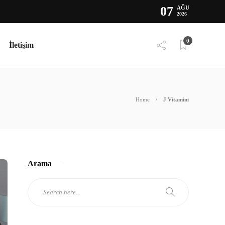
07
AĞU
2026
0
İletişim
Home
J Vitamini
Arama