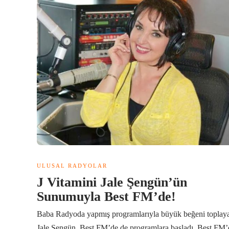
ULUSAL RADYOLAR
J Vitamini Jale Şengün’ün
Sunumuyla Best FM’de!
Baba Radyoda yapmış programlarıyla büyük beğeni toplay
Jale Şengün, Best FM’de de programlara başladı. Best FM