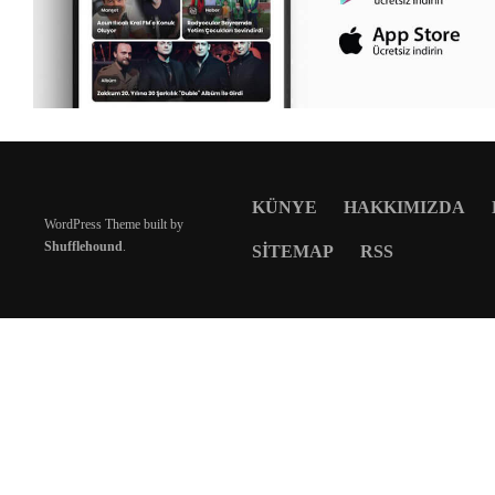
KÜNYE
HAKKIMIZDA
WordPress Theme built by
Shufflehound
.
SITEMAP
RSS