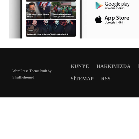
KÜNYE
HAKKIMIZDA
WordPress Theme built by
Shufflehound
.
SITEMAP
RSS