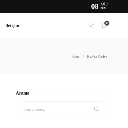
08
AĞU
2026
0
İletişim
Home
Kur’an Radyo
Arama