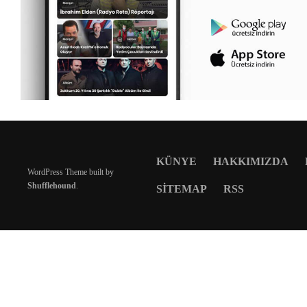
KÜNYE
HAKKIMIZDA
WordPress Theme built by
Shufflehound
.
SITEMAP
RSS