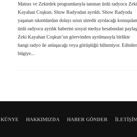
Matrax ve Zekirdek programlarıyla tanınan ünlü radyocu Zek
Kayahan Coşkun, Show Radyodan ayrıldı. Show Radyoda
yaşanan sıkıntılardan dolayı uzun süredir ayrılacağı konuşula
ünlü radyocu ayrılık haberini sosyal medya hesabından paylaşt
Zeki Kayahan Coşkun’un görevinden ayrılmasıyla birlikte
hangi radyo ile anlaşacağı veya görüştüğü bilinmiyor. Edinile
bilgiye...
KÜNYE
HAKKIMIZDA
HABER GÖNDER
İLETIŞI