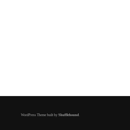
WordPress Theme built by
Shufflehound
.