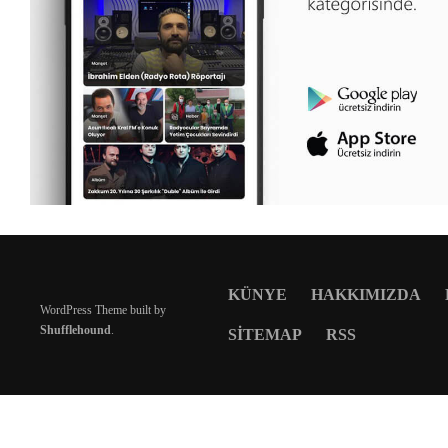
KÜNYE
HAKKIMIZDA
WordPress Theme built by
Shufflehound
.
SITEMAP
RSS