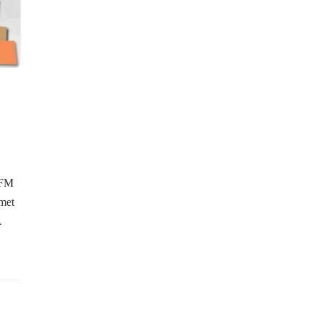
 FM
hmet
.