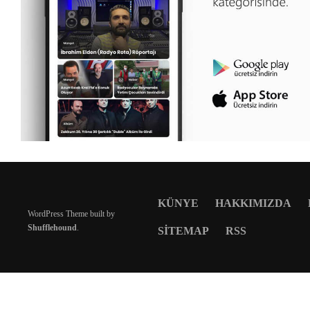
KÜNYE
HAKKIMIZDA
WordPress Theme built by
Shufflehound
.
SITEMAP
RSS