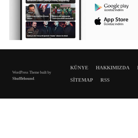
KÜNYE
HAKKIMIZDA
WordPress Theme built by
Shufflehound
.
SITEMAP
RSS