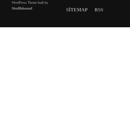
WordPress Theme built by
Shufflehound
.
SITEMAP
RSS