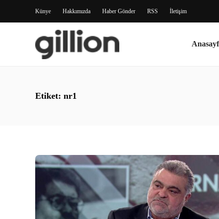
Künye
Hakkımızda
Haber Gönder
RSS
İletişim
Anasayf
Etiket:
nr1