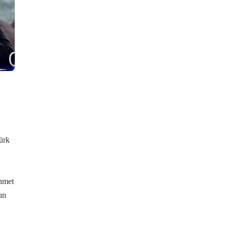
ürk
,
hmet
ın