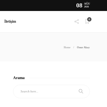
08
AĞU
2026
0
İletişim
Home
Onur Akay
Arama