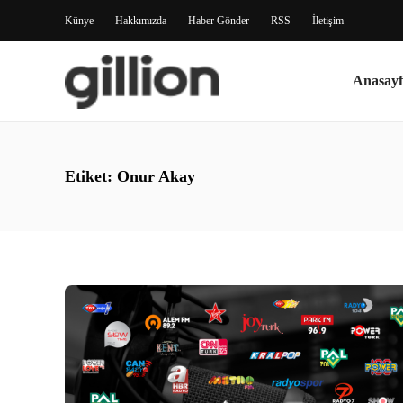
Künye
Hakkımızda
Haber Gönder
RSS
İletişim
Anasayf
Etiket:
Onur Akay