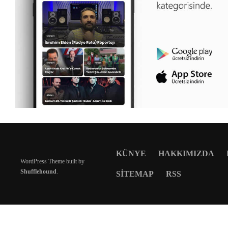
KÜNYE
HAKKIMIZDA
WordPress Theme built by
Shufflehound
.
SITEMAP
RSS