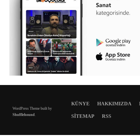
KÜNYE
HAKKIMIZDA
WordPress Theme built by
Shufflehound
.
SITEMAP
RSS