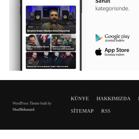
KÜNYE
HAKKIMIZDA
WordPress Theme built by
Shufflehound
.
SITEMAP
RSS