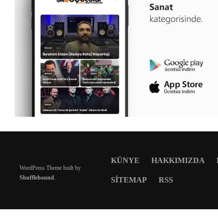
KÜNYE
HAKKIMIZDA
WordPress Theme built by
Shufflehound
.
SITEMAP
RSS