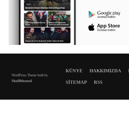
KÜNYE
HAKKIMIZDA
WordPress Theme built by
Shufflehound
.
SITEMAP
RSS