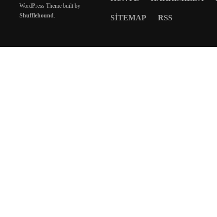
WordPress Theme built by
Shufflehound
.
SITEMAP
RSS