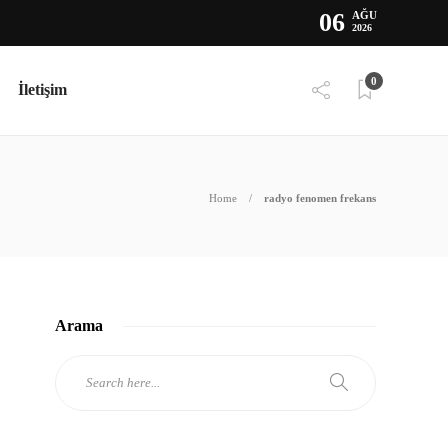
06
AĞU
2026
0
İletişim
Home
radyo fenomen frekans
Arama