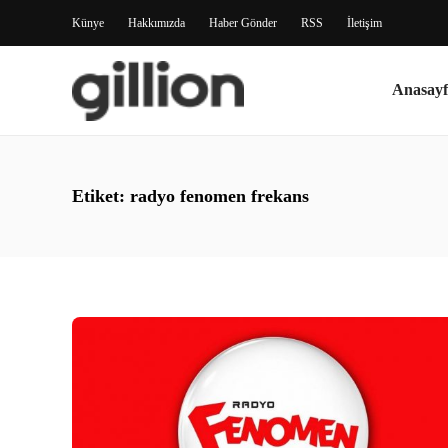
Künye
Hakkımızda
Haber Gönder
RSS
İletişim
Anasayf
Etiket:
radyo fenomen frekans