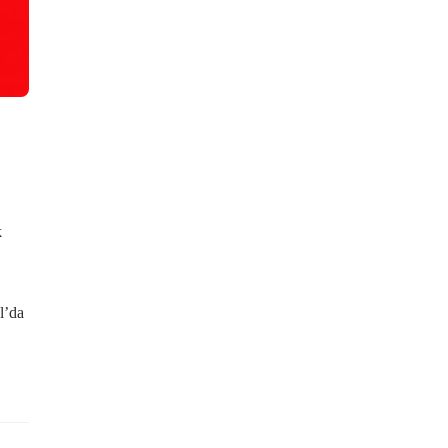
k
l’da