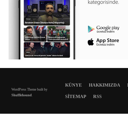
KÜNYE
HAKKIMIZDA
WordPress Theme built by
Shufflehound
.
SITEMAP
RSS