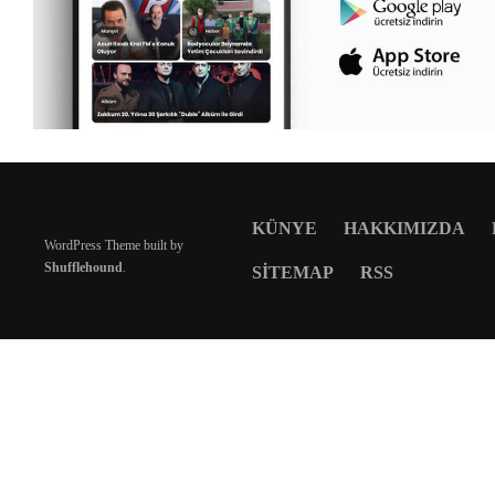
KÜNYE
HAKKIMIZDA
WordPress Theme built by
Shufflehound
.
SITEMAP
RSS