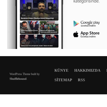
KÜNYE
HAKKIMIZDA
WordPress Theme built by
Shufflehound
.
SITEMAP
RSS