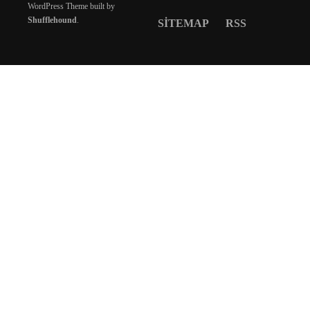
WordPress Theme built by
Shufflehound
.
SITEMAP
RSS