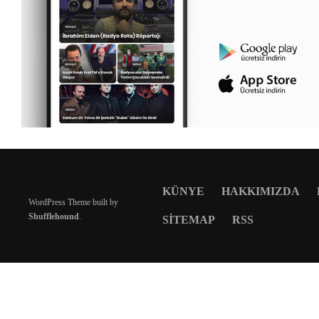
KÜNYE
HAKKIMIZDA
WordPress Theme built by
Shufflehound
.
SITEMAP
RSS