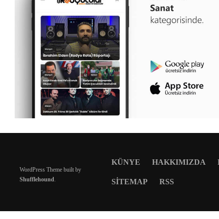
KÜNYE
HAKKIMIZDA
WordPress Theme built by
Shufflehound
.
SITEMAP
RSS