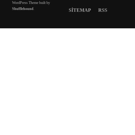
WordPress Theme built by
Shufflehound
.
SITEMAP
RSS